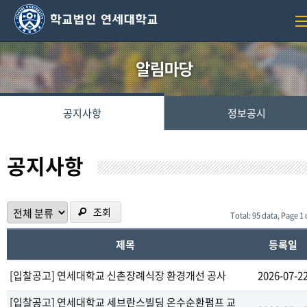
공지사항
정보공시
공지사항
조회
Total: 95 data, Page 1 
제목
등록일
[입찰공고] 연세대학교 신촌장례식장 환경개선 공사
2026-07-2
[입찰공고] 연세대학교 세브란스빌딩 온수순환펌프 교