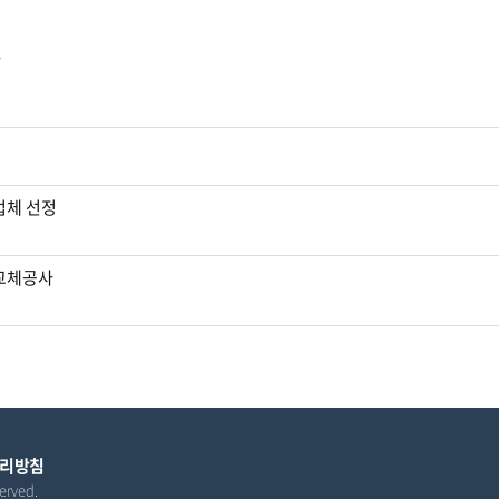
다
업체 선정
교체공사
리방침
erved.