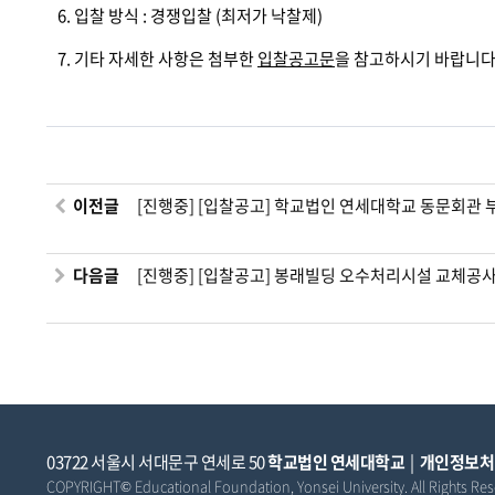
6. 입찰 방식 : 경쟁입찰 (최저가 낙찰제)
7. 기타 자세한 사항은 첨부한
입찰공고문
을 참고하시기 바랍니
이전글
[진행중] [입찰공고] 학교법인 연세대학교 동문회관 부지개
다음글
[진행중] [입찰공고] 봉래빌딩 오수처리시설 교체공
03722 서울시 서대문구 연세로 50
학교법인 연세대학교
|
개인정보처
COPYRIGHT© Educational Foundation, Yonsei University. All Rights Res