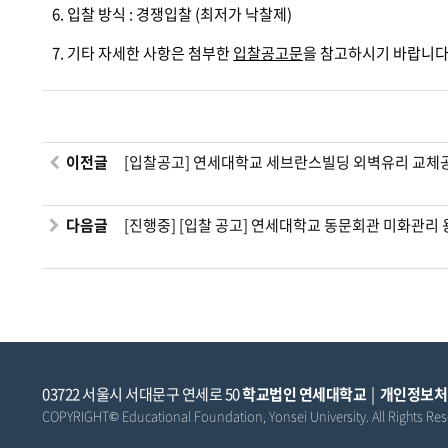
6. 입찰 방식 : 경쟁입찰 (최저가 낙찰제)
7. 기타 자세한 사항은 첨부한
입찰공고문
을 참고하시기 바랍니다
이전글
[입찰공고] 연세대학교 세브란스빌딩 외벽유리 교체
다음글
[진행중] [입찰 공고] 연세대학교 동문회관 미화관리
03722 서울시 서대문구 연세로 50
학교법인 연세대학교
|
개인정보처
COPYRIGHT© Educational Foundation, Yonsei University. All Rights Res