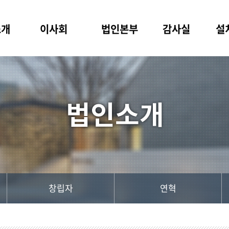
소개
이사회
법인본부
감사실
설
창립자
연혁