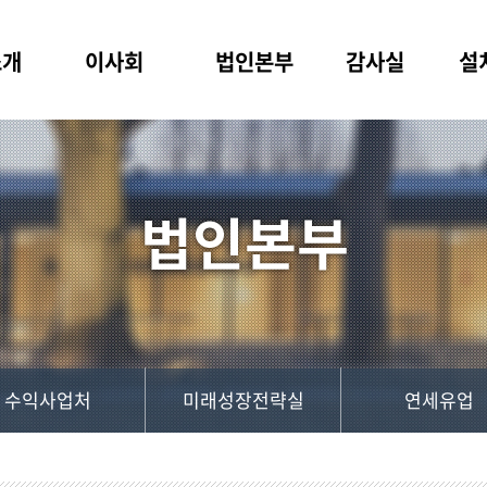
소개
이사회
법인본부
감사실
설
수익사업처
미래성장전략실
연세유업